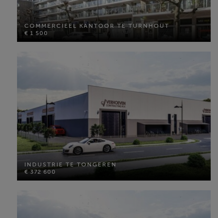
COMMERCIEEL KANTOOR TE TURNHOUT
€ 1 500
COMMERCIEEL KANTOOR TE TURNHOUT
€ 1 500
Bewoonbare opp: 206 m²
Perceel opp: 206 m²
MEER INFO
INDUSTRIE TE TONGEREN
€ 372 600
INDUSTRIE TE TONGEREN
€ 372 600
Perceel opp: 276 m²
MEER INFO