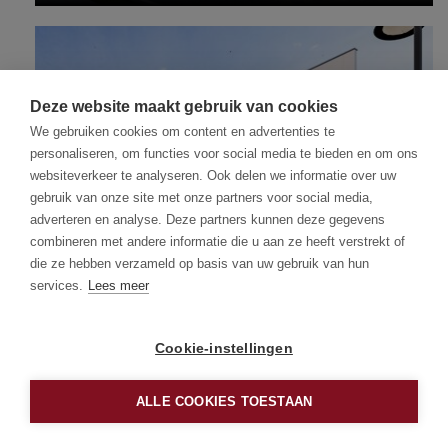
Perceel opp: 195 m²
MEER INFO
Deze website maakt gebruik van cookies
We gebruiken cookies om content en advertenties te
personaliseren, om functies voor social media te bieden en om ons
websiteverkeer te analyseren. Ook delen we informatie over uw
gebruik van onze site met onze partners voor social media,
adverteren en analyse. Deze partners kunnen deze gegevens
INDUSTRIE TE TONGEREN
combineren met andere informatie die u aan ze heeft verstrekt of
€ 372 600
INDUSTRIE TE TONGEREN
die ze hebben verzameld op basis van uw gebruik van hun
€ 372 600
services.
Lees meer
Perceel opp: 276 m²
MEER INFO
Cookie-instellingen
ALLE COOKIES TOESTAAN