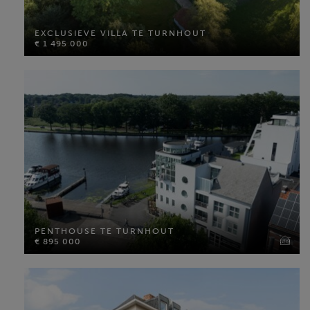
€ 1 495 000
EXCLUSIEVE VILLA TE TURNHOUT
Bewoonbare opp: 557 m²
€ 1 495 000
Perceel opp: 13815 m²
Slaapkamers: 5
MEER INFO
PENTHOUSE TE TURNHOUT
€ 895 000
PENTHOUSE TE TURNHOUT
€ 895 000
Bewoonbare opp: 315 m²
Slaapkamers: 3
MEER INFO