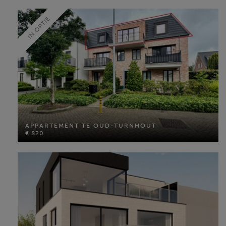
MEER INFO
IN OPTIE
APPARTEMENT TE OUD-TURNHOUT
€ 820
APPARTEMENT TE OUD-TURNHOUT
€ 820
Bewoonbare opp: 60 m²
Slaapkamers: 1
MEER INFO