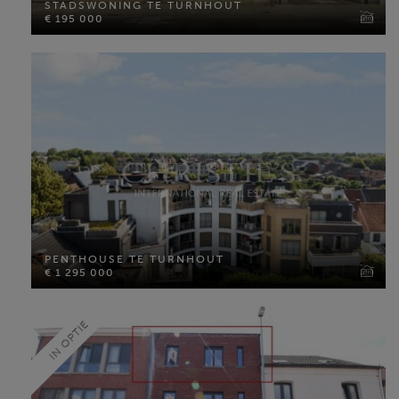
STADSWONING TE TURNHOUT
Bewoonbare opp: 153 m²
€ 195 000
Perceel opp: 160 m²
Slaapkamers: 3
MEER INFO
PENTHOUSE TE TURNHOUT
€ 1 295 000
PENTHOUSE TE TURNHOUT
€ 1 295 000
Bewoonbare opp: 385 m²
Slaapkamers: 3
IN OPTIE
MEER INFO