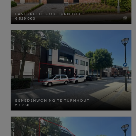
PASTORIJ TE OUD-TURNHOUT
€ 529 000
PASTORIJ TE OUD-TURNHOUT
€ 529 000
Perceel opp: 346 m²
Slaapkamers: 5
MEER INFO
BENEDENWONING TE TURNHOUT
€ 1 250
BENEDENWONING TE TURNHOUT
€ 1 250
Bewoonbare opp: 110 m²
Slaapkamers: 2
MEER INFO