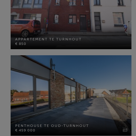
APPARTEMENT TE TURNHOUT
€ 850
APPARTEMENT TE TURNHOUT
€ 850
Slaapkamers: 1
MEER INFO
PENTHOUSE TE OUD-TURNHOUT
€ 459 000
PENTHOUSE TE OUD-TURNHOUT
€ 459 000
Bewoonbare opp: 267 m²