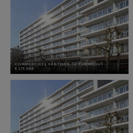
MEER INFO
COMMERCIEEL KANTOOR TE TURNHOUT
€ 175 000
COMMERCIEEL KANTOOR TE TURNHOUT
€ 175 000
Bewoonbare opp: 200 m²
Perceel opp: 206 m²
MEER INFO