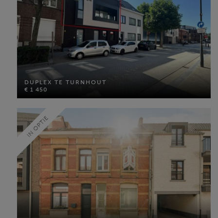
DUPLEX TE TURNHOUT
€ 1 450
DUPLEX TE TURNHOUT
€ 1 450
Bewoonbare opp: 143 m²
Slaapkamers: 3
IN OPTIE
MEER INFO
STADSWONING TE TURNHOUT
€ 195 000