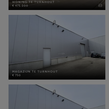
WONING TE TURNHOUT
Bewoonbare opp: 277 m²
€ 475 000
Perceel opp: 215 m²
Slaapkamers: 4
MEER INFO
MAGAZIJN TE TURNHOUT
€ 750
MAGAZIJN TE TURNHOUT
€ 750
Perceel opp: 225 m²
MEER INFO