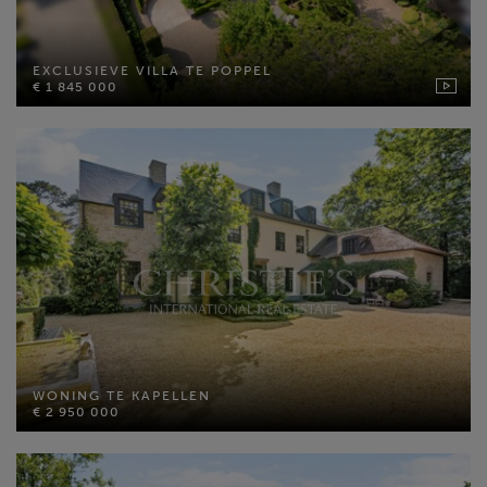
EXCLUSIEVE VILLA TE POPPEL
€ 1 845 000
EXCLUSIEVE VILLA TE POPPEL
Bewoonbare opp: 750 m²
€ 1 845 000
Perceel opp: 3241 m²
Slaapkamers: 4
MEER INFO
WONING TE KAPELLEN
€ 2 950 000
WONING TE KAPELLEN
Bewoonbare opp: 682 m²
€ 2 950 000
Perceel opp: 4942 m²
Slaapkamers: 4
MEER INFO