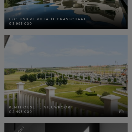
EXCLUSIEVE VILLA TE BRASSCHAAT
€ 3 995 000
EXCLUSIEVE VILLA TE BRASSCHAAT
Bewoonbare opp: 609 m²
€ 3 995 000
Perceel opp: 7000 m²
Slaapkamers: 4
MEER INFO
PENTHOUSE TE NIEUWPOORT
€ 2 495 000
PENTHOUSE TE NIEUWPOORT
€ 2 495 000
Bewoonbare opp: 239 m²
Slaapkamers: 4
MEER INFO