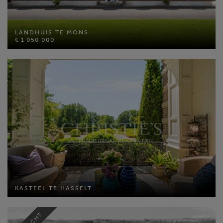
LANDHUIS TE MONS
€ 1 050 000
LANDHUIS TE MONS
Bewoonbare opp: 515 m²
€ 1 050 000
Perceel opp: 18204 m²
Slaapkamers: 7
MEER INFO
KASTEEL TE HASSELT
Bewoonbare opp: 1434 m²
KASTEEL TE HASSELT
Perceel opp: 58001 m²
Slaapkamers: 11
MEER INFO