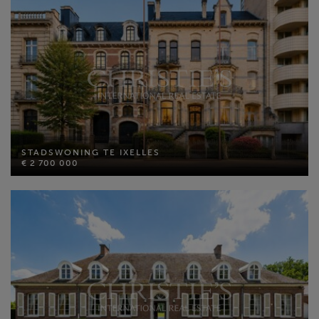
STADSWONING TE IXELLES
€ 2 700 000
STADSWONING TE IXELLES
Bewoonbare opp: 665 m²
€ 2 700 000
Perceel opp: 250 m²
Slaapkamers: 6
MEER INFO