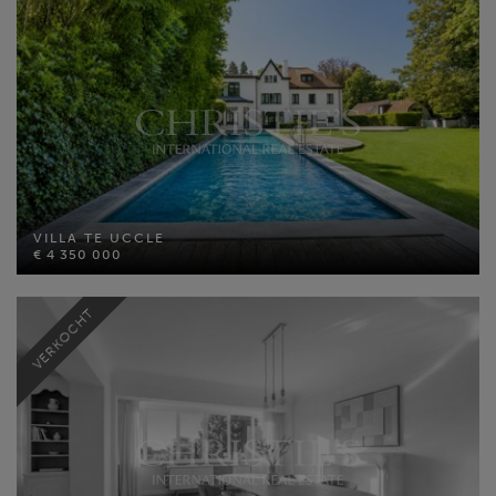
VILLA TE UCCLE
€ 4 350 000
VILLA TE UCCLE
Bewoonbare opp: 750 m²
€ 4 350 000
Perceel opp: 2000 m²
Slaapkamers: 7
VERKOCHT
MEER INFO