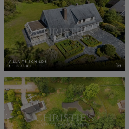
VILLA TE SCHILDE
€ 1 150 000
VILLA TE SCHILDE
Bewoonbare opp: 364 m²
€ 1 150 000
Perceel opp: 4968 m²
Slaapkamers: 4
MEER INFO