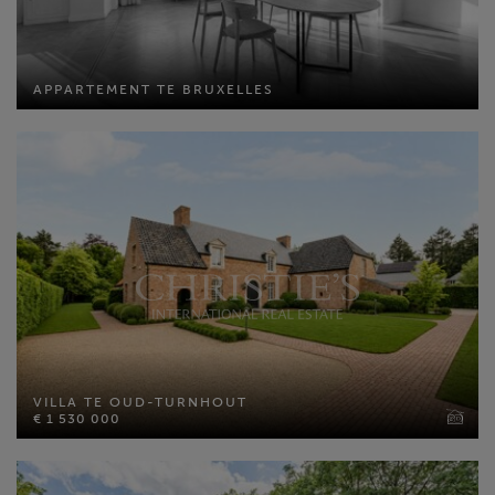
APPARTEMENT TE BRUXELLES
APPARTEMENT TE BRUXELLES
Bewoonbare opp: 339 m²
Perceel opp: 870 m²
Slaapkamers: 4
VILLA TE OUD-TURNHOUT
€ 1 530 000
VILLA TE OUD-TURNHOUT
Bewoonbare opp: 417 m²
€ 1 530 000
Perceel opp: 2450 m²
Slaapkamers: 4
MEER INFO