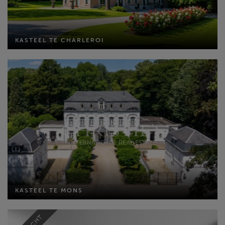
KASTEEL TE CHARLEROI
Bewoonbare opp: 750 m²
KASTEEL TE CHARLEROI
Perceel opp: 15025 m²
Slaapkamers: 5
MEER INFO
KASTEEL TE MONS
Bewoonbare opp: 569 m²
KASTEEL TE MONS
Perceel opp: 4444 m²
Slaapkamers: 8
MEER INFO