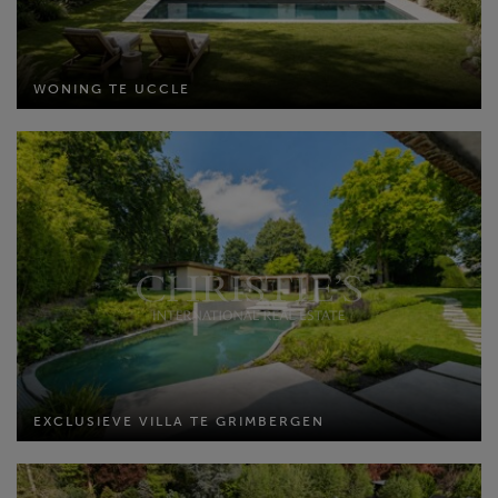
WONING TE UCCLE
Bewoonbare opp: 852 m²
WONING TE UCCLE
Perceel opp: 2400 m²
Slaapkamers: 6
MEER INFO
EXCLUSIEVE VILLA TE GRIMBERGEN
Bewoonbare opp: 301 m²
EXCLUSIEVE VILLA TE GRIMBERGEN
Perceel opp: 4070 m²
Slaapkamers: 3
MEER INFO