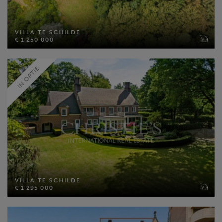
VILLA TE SCHILDE
€ 1 250 000
VILLA TE SCHILDE
Bewoonbare opp: 364 m²
€ 1 250 000
Perceel opp: 14990 m²
Slaapkamers: 4
IN OPTIE
MEER INFO
VILLA TE SCHILDE
€ 1 295 000
VILLA TE SCHILDE
Bewoonbare opp: 681 m²
€ 1 295 000
Perceel opp: 5233 m²
Slaapkamers: 6
MEER INFO