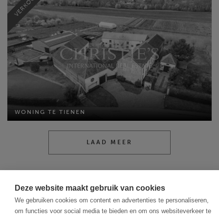
VERKOCHT
WONING TE TIENEN
WONING TE TIENEN
Bewoonbare opp: 772 m²
Perceel opp: 9385 m²
Slaapkamers: 6
LAAD MEER
Deze website maakt gebruik van cookies
We gebruiken cookies om content en advertenties te personaliseren,
om functies voor social media te bieden en om ons websiteverkeer te