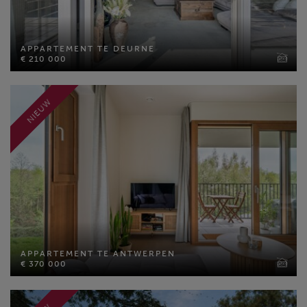
APPARTEMENT TE DEURNE
€ 210 000
APPARTEMENT TE DEURNE
€ 210 000
Slaapkamers: 2
MEER INFO
NIEUW
APPARTEMENT TE ANTWERPEN
€ 370 000
APPARTEMENT TE ANTWERPEN
Bewoonbare opp: 83 m²
€ 370 000
Perceel opp: 1162 m²
Slaapkamers: 2