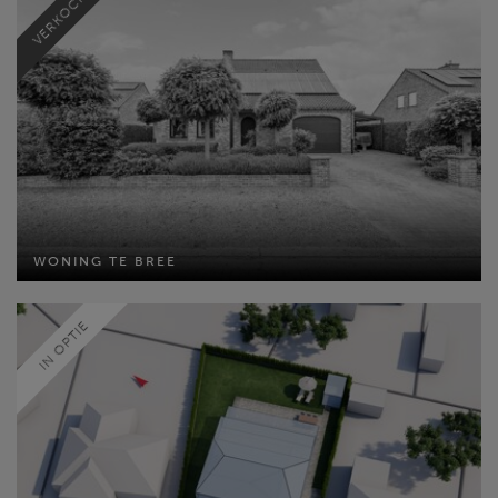
VERKOCHT
MEER INFO
WONING TE BREE
WONING TE BREE
Bewoonbare opp: 255 m²
Perceel opp: 920 m²
Slaapkamers: 4
IN OPTIE