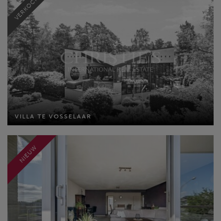
VERKOCHT
MEER INFO
VILLA TE VOSSELAAR
VILLA TE VOSSELAAR
Bewoonbare opp: 473 m²
Perceel opp: 2031 m²
Slaapkamers: 4
NIEUW