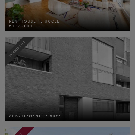
PENTHOUSE TE UCCLE
€ 1 125 000
PENTHOUSE TE UCCLE
€ 1 125 000
Bewoonbare opp: 220 m²
Slaapkamers: 4
VERKOCHT
MEER INFO
APPARTEMENT TE BREE
APPARTEMENT TE BREE
Bewoonbare opp: 111 m²
Slaapkamers: 2