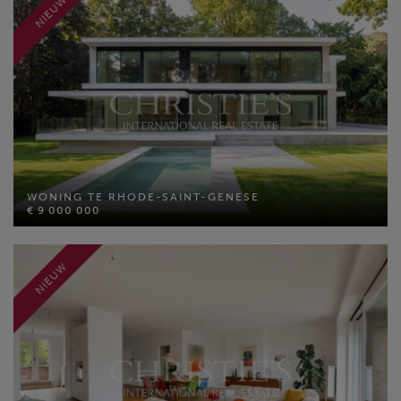
NIEUW
MEER INFO
WONING TE RHODE-SAINT-GENESE
€ 9 000 000
WONING TE RHODE-SAINT-GENESE
Bewoonbare opp: 1031 m²
€ 9 000 000
Perceel opp: 4100 m²
Slaapkamers: 6
NIEUW
MEER INFO