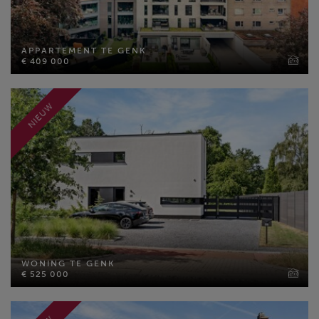
APPARTEMENT TE GENK
€ 409 000
APPARTEMENT TE GENK
€ 409 000
Bewoonbare opp: 94 m²
Slaapkamers: 2
MEER INFO
NIEUW
WONING TE GENK
€ 525 000
WONING TE GENK
Bewoonbare opp: 172 m²
€ 525 000
Perceel opp: 486 m²
Slaapkamers: 3