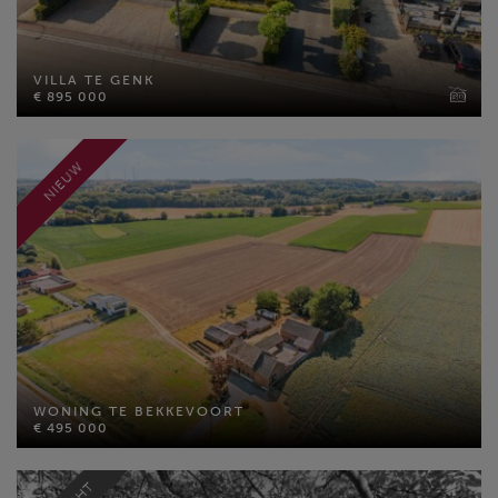
VILLA TE GENK
€ 895 000
VILLA TE GENK
Bewoonbare opp: 471 m²
€ 895 000
Perceel opp: 2108 m²
Slaapkamers: 5
NIEUW
MEER INFO
WONING TE BEKKEVOORT
€ 495 000
WONING TE BEKKEVOORT
€ 495 000
Bewoonbare opp: 171 m²
Perceel opp: 19202 m²
MEER INFO