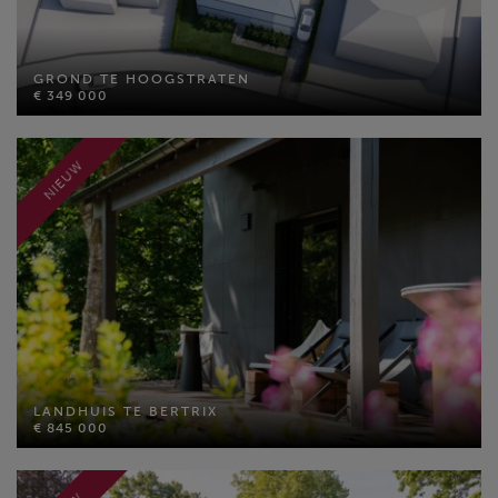
GROND TE HOOGSTRATEN
€ 349 000
GROND TE HOOGSTRATEN
€ 349 000
Perceel opp: 757 m²
MEER INFO
NIEUW
LANDHUIS TE BERTRIX
€ 845 000
LANDHUIS TE BERTRIX
Bewoonbare opp: 36 m²
€ 845 000
Perceel opp: 20000 m²
Slaapkamers: 1