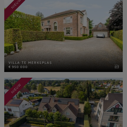
NIEUW
VILLA TE MERKSPLAS
€ 950 000
VILLA TE MERKSPLAS
Bewoonbare opp: 366 m²
€ 950 000
Perceel opp: 2516 m²
Slaapkamers: 4
NIEUW
MEER INFO