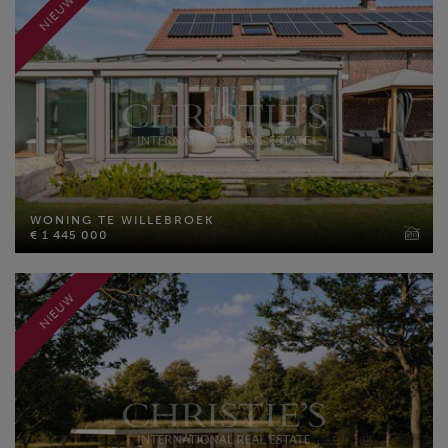
NIEUW
MEER INFO
WONING TE WILLEBROEK
€ 1 445 000
WONING TE WILLEBROEK
Bewoonbare opp: 337 m²
€ 1 445 000
Perceel opp: 6920 m²
Slaapkamers: 3
NIEUW
MEER INFO