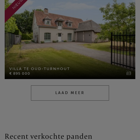
NIEUW
VILLA TE OUD-TURNHOUT
€ 895 000
VILLA TE OUD-TURNHOUT
Bewoonbare opp: 408 m²
€ 895 000
Perceel opp: 1289 m²
Slaapkamers: 4
LAAD MEER
MEER INFO
Recent verkochte panden