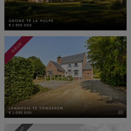
GROND TE LA HULPE
€ 1 950 000
GROND TE LA HULPE
€ 1 950 000
Bewoonbare opp: 800 m²
Perceel opp: 38000 m²
MEER INFO
NIEUW
LANDHUIS TE TONGEREN
€ 1 095 000
LANDHUIS TE TONGEREN
Bewoonbare opp: 367 m²
€ 1 095 000
Perceel opp: 3854 m²
Slaapkamers: 5